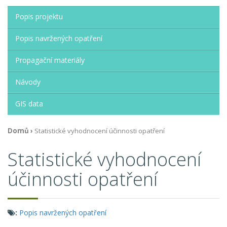
Popis projektu
Popis navržených opatření
Propagační materiály
Návody
GIS data
Jste
Domů
›
Statistické vyhodnocení účinnosti opatření
zde
Statistické vyhodnocení
účinnosti opatření
:
Popis navržených opatření