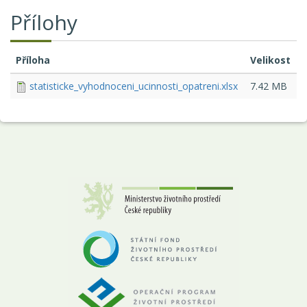
Přílohy
Příloha
Velikost
statisticke_vyhodnoceni_ucinnosti_opatreni.xlsx
7.42 MB