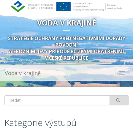
Přejít
k
hlavnímu
VODA V KRAJINĚ
obsahu
STRATEGIE OCHRANY PŘED NEGATIVNÍMI DOPADY
POVODNÍ
A EROZNÍMI JEVY PŘÍRODĚ BLÍZKÝMI OPATŘENÍMI
V ČESKÉ REPUBLICE
Voda v krajině
Toggl
navig
Kategorie výstupů