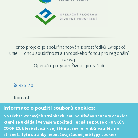
Tento projekt je spolufinancován z prostředků Evropské
unie - Fondu soudržnosti a Evropského fondu pro regionální
rozvoj.
Operační program Životní prostředí
RSS 2.0
Kontakt
www.opzp.cz
Informace o použití souborů cookies:
zelená linka: 800 260 500
dotazy@sfzp.cz
Na těchto webových stránkách jsou používány soubory cookies,
které se ukládají ve vašem počítači. Jedná se pouze o FUNKČNÍ
Copyright © 2015
COOKIES, které slouží k zajištění správné funkčnosti těchto
Vytvořilo: Sense technologies
stránek. Tyto stránky nepoužívají žádné jiné typy cookies
Spolufinancováno z prioritní osy 8