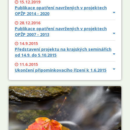
15.12.2019
Publikace opatření navržených v projektech
OPŽP 2014 - 2020
28.12.2016
Publikace opatření navržených v projektech
OPŽP 2007 - 2013
14.9.2015
Představení projektu na krajských seminářích
od 14.9. do 5.10.2015
11.6.2015
Ukončení připomínkovacího řízení k 1.6.2015